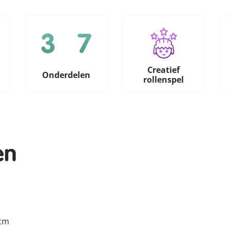
Creatief
Onderdelen
rollenspel
en
 cm