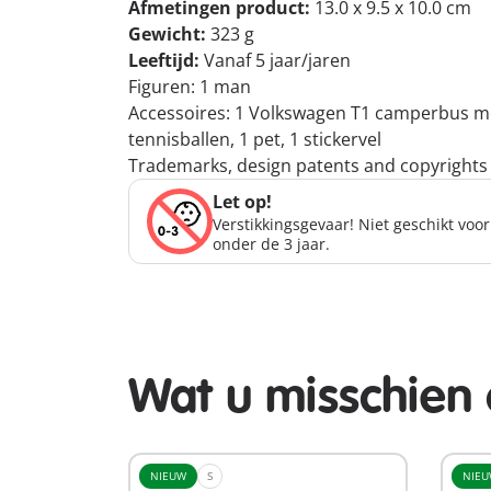
Afmetingen product:
13.0 x 9.5 x 10.0 cm
Gewicht:
323 g
Leeftijd:
Vanaf 5 jaar/jaren
Figuren: 1 man
Accessoires: 1 Volkswagen T1 camperbus met 
tennisballen, 1 pet, 1 stickervel
Trademarks, design patents and copyrights
Let op!
Verstikkingsgevaar! Niet geschikt voo
onder de 3 jaar.
Wat u misschien 
NIEUW
S
NIE