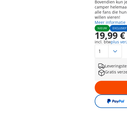
Bovendien kun je
camper helemaal
alle fans die hu
willen vieren!
Meer informatie
NIEUW
EXCLUSIEF
19,99 €
incl. btw
plus ve
Leveringste
Gratis verz