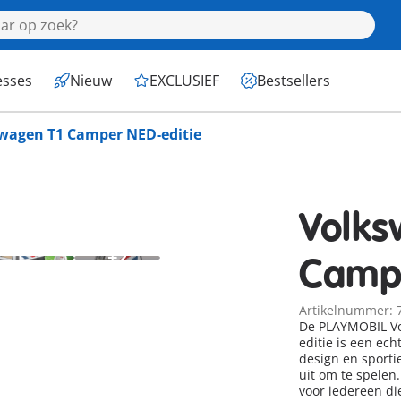
esses
Nieuw
EXCLUSIEF
Bestsellers
wagen T1 Camper NED-editie
Volks
+2
Campe
Artikelnummer: 
De PLAYMOBIL Vo
editie is een ech
design en sporti
uit om te spelen
voor iedereen die