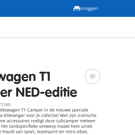
Inloggen
wagen T1
r NED-editie
72340
lkswagen T1 Camper in de nieuwe speciale
te blikvanger voor je collectie! Met zijn iconische
eve accessoires nodigt deze cultcamper meteen
. Het landspecifieke ontwerp maakt hem uniek
 houdt van sport, teamspirit en retro vibes.