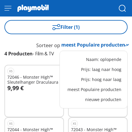
Filter (1)
Sorteer op
4 Producten
-
Film & TV
Naam: oplopende
Prijs: laag naar hoog
XS
XS
72046 - Monster High™
72045 - Monster High™
Prijs: hoog naar laag
Sleutelhanger Draculaura
Sleutelhanger Cleo De Nile
9,99 €
9,99 €
meest Populaire producten
In winkelwagen
In winkelwagen
nieuwe producten
XS
XS
72044 - Monster High™
72043 - Monster High™