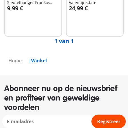
Sleutelhanger Frankie
Valentijnsdate
9,99 €
24,99 €
Stein
In winkelwagen
In winkelwagen
1 van 1
Home
Winkel
Abonneer nu op de nieuwsbrief
en profiteer van geweldige
voordelen
Registreer