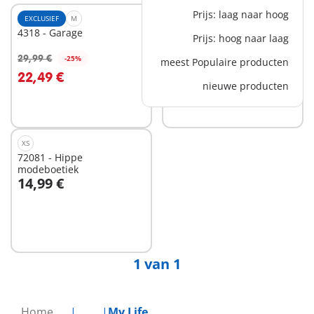
Prijs: laag naar hoog
EXCLUSIEF
M
S
4318 - Garage
72082 - Creatieve
Prijs: hoog naar laag
modeontwerper
19,99 €
29,99 €
-25%
meest Populaire producten
In winkelwagen
In winkelwagen
22,49 €
nieuwe producten
XS
72081 - Hippe
modeboetiek
14,99 €
In winkelwagen
1 van 1
Home
...
My Life