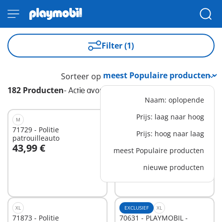
Filter (1)
Sorteer op
182 Producten
-
Actie avontuur
Naam: oplopende
Prijs: laag naar hoog
M
L
71729 - Politie
71749 - Grote
Prijs: hoog naar laag
patrouilleauto
graafmachine
43,99 €
54,99 €
meest Populaire producten
In winkelwagen
In winkelwagen
nieuwe producten
XL
EXCLUSIEF
XL
71873 - Politie
70631 - PLAYMOBIL -