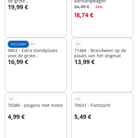
de grote
aanhangwagen
19,99 €
brandweerkazerne (9462)
24,99 €
-25%
In winkelwagen
In winkelwagen
18,74 €
EXCLUSIEF
XS
XS
9803 - Extra standplaats
71466 - Brandweer op de
voor de grote
plaats van het ongeval
16,99 €
13,99 €
brandweerkazerne 9462
In winkelwagen
In winkelwagen
XS
XS
70380 - Jongens met motor
70601 - Fietstocht
4,99 €
5,49 €
In winkelwagen
In winkelwagen