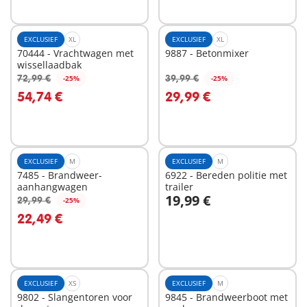
EXCLUSIEF
XL
EXCLUSIEF
XL
70444 - Vrachtwagen met
9887 - Betonmixer
wissellaadbak
72,99 €
39,99 €
-25%
-25%
In winkelwagen
In winkelwagen
54,74 €
29,99 €
EXCLUSIEF
M
EXCLUSIEF
M
7485 - Brandweer-
6922 - Bereden politie met
aanhangwagen
trailer
19,99 €
29,99 €
-25%
In winkelwagen
In winkelwagen
22,49 €
EXCLUSIEF
XS
EXCLUSIEF
M
9802 - Slangentoren voor
9845 - Brandweerboot met