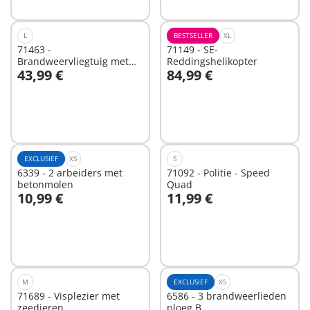
L
BESTSELLER
XL
71463 -
71149 - SE-
Brandweervliegtuig met
Reddingshelikopter
43,99 €
84,99 €
blusfunctie
In winkelwagen
In winkelwagen
EXCLUSIEF
XS
S
6339 - 2 arbeiders met
71092 - Politie - Speed
betonmolen
Quad
10,99 €
11,99 €
In winkelwagen
In winkelwagen
M
EXCLUSIEF
XS
71689 - Visplezier met
6586 - 3 brandweerlieden
zeedieren
ploeg B