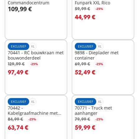
Commandocentrum
Funpark XXL Rico
109,99 €
59,99 €
-25%
In winkelwagen
In winkelwagen
44,99 €
EXCLUSIEF
XL
EXCLUSIEF
XL
70441 - RC bouwkraan met
9898 - Dieplader met
bouwonderdeel
container
129,99 €
69,99 €
-25%
-25%
In winkelwagen
In winkelwagen
97,49 €
52,49 €
EXCLUSIEF
XL
EXCLUSIEF
XL
70442 -
70771 - Truck met
Kabelgraafmachine met
aanhanger
bouwonderdeel
84,99 €
79,99 €
-25%
-25%
In winkelwagen
In winkelwagen
63,74 €
59,99 €