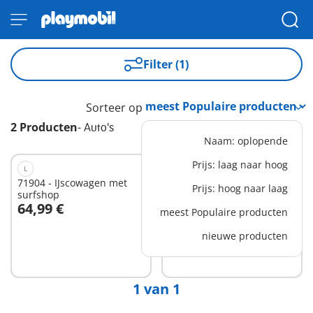
Filter (1)
Sorteer op
2 Producten
-
Auto's
Naam: oplopende
Prijs: laag naar hoog
L
S
71904 - IJscowagen met
71809 - Roadtrip met
Prijs: hoog naar laag
surfshop
cabrio
64,99 €
24,99 €
meest Populaire producten
In winkelwagen
nieuwe producten
Niet
beschikbaar
1 van 1