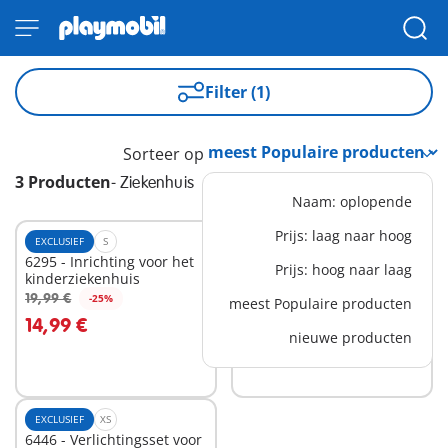
Filter (1)
Sorteer op
3 Producten
-
Ziekenhuis
Naam: oplopende
Prijs: laag naar hoog
EXCLUSIEF
S
L
6295 - Inrichting voor het
71203 -
Prijs: hoog naar laag
kinderziekenhuis
Reddingshelikopter
53,99 €
19,99 €
-25%
meest Populaire producten
In winkelwagen
In winkelwagen
14,99 €
nieuwe producten
EXCLUSIEF
XS
6446 - Verlichtingsset voor