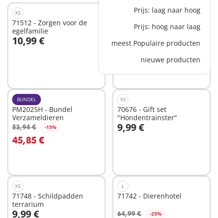
Prijs: laag naar hoog
XS
M
71512 - Zorgen voor de
71510 - Kleine
Prijs: hoog naar laag
egelfamilie
kippenboerderij in de tuin
10,99 €
31,99 €
van het kleine huis
meest Populaire producten
In winkelwagen
In winkelwagen
nieuwe producten
BUNDEL
XS
PM2025H - Bundel
70676 - Gift set
Verzameldieren
"Hondentrainster"
9,99 €
53,94 €
-15%
In winkelwagen
45,85 €
Niet
beschikbaar
XS
L
71748 - Schildpadden
71742 - Dierenhotel
terrarium
9,99 €
64,99 €
-25%