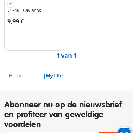
XS
71746 - Caviahok
9,99 €
In winkelwagen
1 van 1
Home
...
My Life
Abonneer nu op de nieuwsbrief
en profiteer van geweldige
voordelen