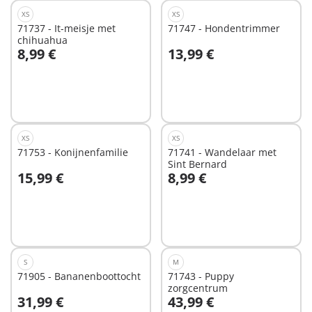
XS
XS
71737 - It-meisje met
71747 - Hondentrimmer
chihuahua
8,99 €
13,99 €
In winkelwagen
In winkelwagen
XS
XS
71753 - Konijnenfamilie
71741 - Wandelaar met
Sint Bernard
15,99 €
8,99 €
In winkelwagen
In winkelwagen
S
M
71905 - Bananenboottocht
71743 - Puppy
zorgcentrum
31,99 €
43,99 €
In winkelwagen
In winkelwagen