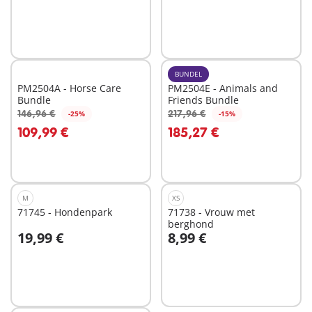
BUNDEL
PM2504A - Horse Care
PM2504E - Animals and
Bundle
Friends Bundle
146,96 €
217,96 €
-25%
-15%
In winkelwagen
In winkelwagen
109,99 €
185,27 €
M
XS
71745 - Hondenpark
71738 - Vrouw met
berghond
19,99 €
8,99 €
In winkelwagen
In winkelwagen