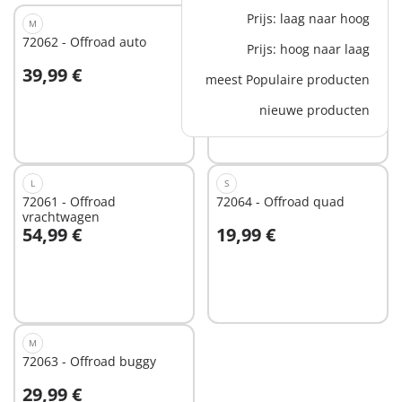
Prijs: laag naar hoog
M
XS
72062 - Offroad auto
72065 - Offroad motorfiets
Prijs: hoog naar laag
39,99 €
14,99 €
meest Populaire producten
In winkelwagen
In winkelwagen
nieuwe producten
L
S
72061 - Offroad
72064 - Offroad quad
vrachtwagen
54,99 €
19,99 €
In winkelwagen
In winkelwagen
M
72063 - Offroad buggy
29,99 €