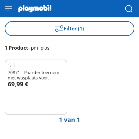
Filter (1)
1 Product
-
pm_plus
XL
70871 - Paardentoernooi
met wasplaats voor
69,99 €
paarden
In winkelwagen
1 van 1