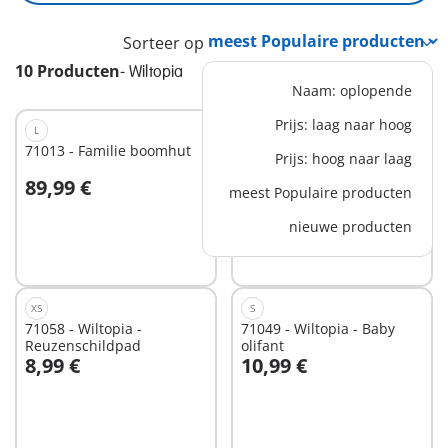
Sorteer op
10 Producten
-
Wiltopia
Naam: oplopende
Prijs: laag naar hoog
L
S
71013 - Familie boomhut
71012 - Wiltopia -
Prijs: hoog naar laag
Miereneter verzorging
89,99 €
21,99 €
meest Populaire producten
In winkelwagen
In winkelwagen
nieuwe producten
XS
S
71058 - Wiltopia -
71049 - Wiltopia - Baby
Reuzenschildpad
olifant
8,99 €
10,99 €
In winkelwagen
Niet
beschikbaar