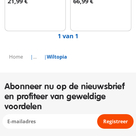
21,99 €
66,99 €
dierenfotograaf
In winkelwagen
Niet
beschikbaar
1 van 1
Home
...
Wiltopia
Abonneer nu op de nieuwsbrief
en profiteer van geweldige
voordelen
Registreer