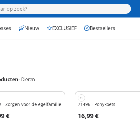
esses
Nieuw
EXCLUSIEF
Bestsellers
oducten
-
Dieren
XS
 - Zorgen voor de egelfamilie
71496 - Ponykoets
99 €
16,99 €
n winkelwagen
In winkelwagen