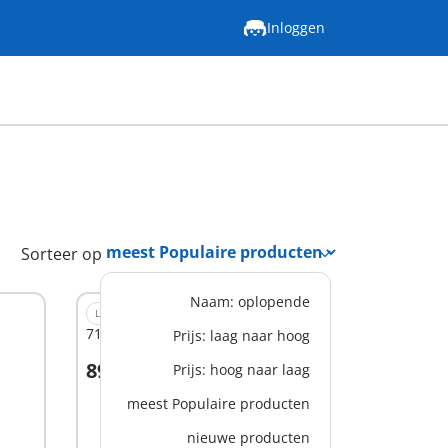
Inloggen
Sorteer op
Naam: oplopende
L
71013 - Familie boomhut
Prijs: laag naar hoog
89,99 €
Prijs: hoog naar laag
In winkelwagen
meest Populaire producten
nieuwe producten