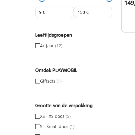
149
Niet
besc
Leeftijdsgroepen
4+ jaar
(12)
Ontdek PLAYMOBIL
Giftsets
(1)
Grootte van de verpakking
XS - XS doos
(5)
S - Small doos
(1)