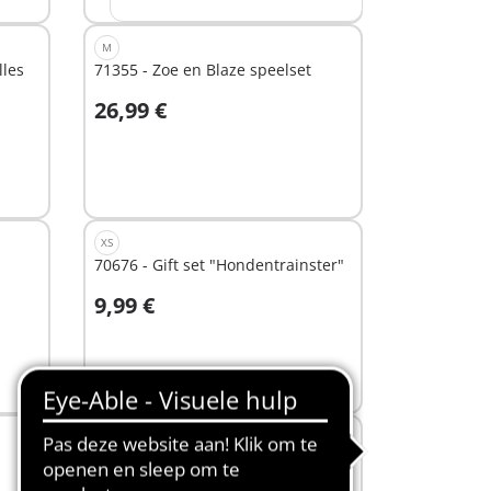
M
lles
71355 - Zoe en Blaze speelset
26,99 €
In winkelwagen
XS
70676 - Gift set "Hondentrainster"
9,99 €
Niet
beschikbaar
L
71493 - Mobiele manege