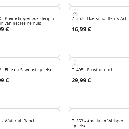
XS
 - Kleine kippenboerderij in
71357 - Hoefsmid: Ben & Achi
in van het kleine huis
99 €
16,99 €
n winkelwagen
In winkelwagen
S
 - Ellie en Sawdust speelset
71495 - Ponytoernooi
99 €
29,99 €
n winkelwagen
In winkelwagen
L
 - Waterfall Ranch
71353 - Amelia en Whisper
speelset