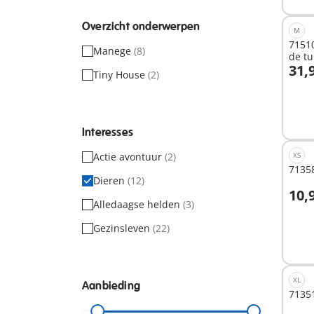
Overzicht onderwerpen
M
71510
Manege
(8)
de tu
31,
Tiny House
(2)
I
Interesses
Actie avontuur
(2)
XS
71358
Dieren
(12)
10,
Alledaagse helden
(3)
I
Gezinsleven
(22)
XL
Aanbieding
71351