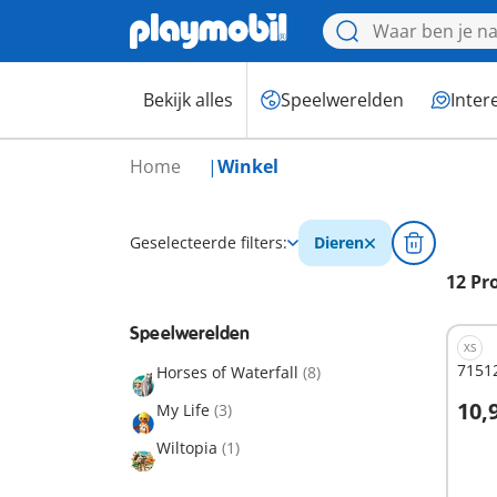
Bekijk alles
Speelwerelden
Inter
Home
Winkel
Geselecteerde filters:
Dieren
12 Pr
Speelwerelden
XS
71512
Horses of Waterfall
(8)
10,
My Life
(3)
I
Wiltopia
(1)