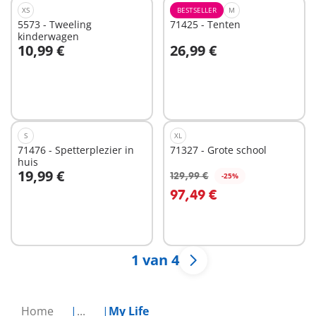
XS
BESTSELLER
M
5573 - Tweeling
71425 - Tenten
kinderwagen
10,99 €
26,99 €
In winkelwagen
In winkelwagen
S
XL
71476 - Spetterplezier in
71327 - Grote school
huis
19,99 €
129,99 €
-25%
In winkelwagen
In winkelwagen
97,49 €
1 van 4
Home
...
My Life