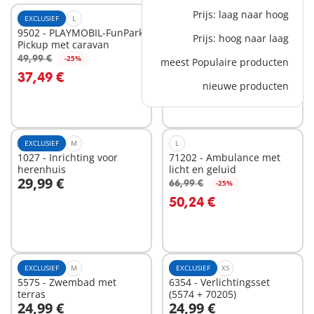
Prijs: laag naar hoog
EXCLUSIEF
L
EXCLUSIEF
L
9502 - PLAYMOBIL-FunPark
9117 - PLAYMOBIL-FunPark
Prijs: hoog naar laag
Pickup met caravan
Bus
49,99 €
39,99 €
-25%
-25%
meest Populaire producten
In winkelwagen
In winkelwagen
37,49 €
29,99 €
nieuwe producten
EXCLUSIEF
M
L
1027 - Inrichting voor
71202 - Ambulance met
herenhuis
licht en geluid
29,99 €
66,99 €
-25%
In winkelwagen
In winkelwagen
50,24 €
EXCLUSIEF
M
EXCLUSIEF
XS
5575 - Zwembad met
6354 - Verlichtingsset
terras
(5574 + 70205)
24,99 €
24,99 €