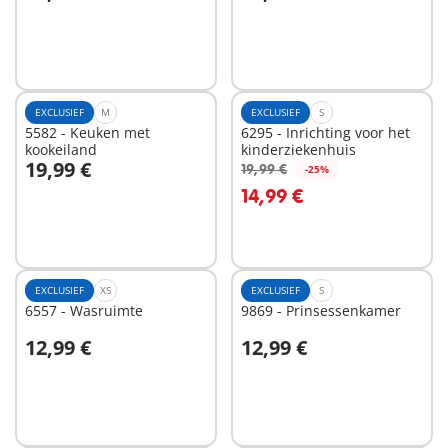
In winkelwagen
In winkelwagen
EXCLUSIEF
M
EXCLUSIEF
S
5582 - Keuken met
6295 - Inrichting voor het
kookeiland
kinderziekenhuis
19,99 €
19,99 €
-25%
In winkelwagen
In winkelwagen
14,99 €
EXCLUSIEF
XS
EXCLUSIEF
S
6557 - Wasruimte
9869 - Prinsessenkamer
12,99 €
12,99 €
In winkelwagen
In winkelwagen