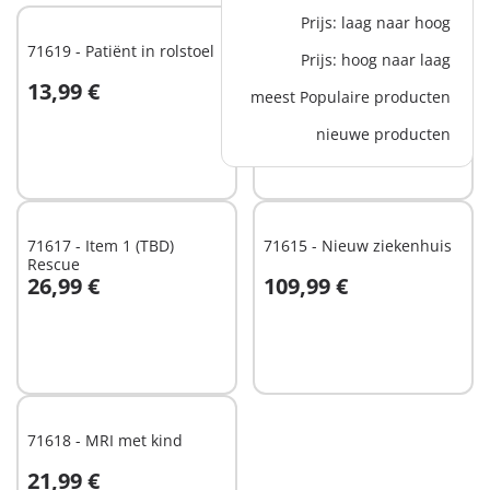
Prijs: laag naar hoog
71619 - Patiënt in rolstoel
71616 - Kraamafdeling
Prijs: hoog naar laag
13,99 €
43,99 €
meest Populaire producten
In winkelwagen
In winkelwagen
nieuwe producten
71617 - Item 1 (TBD)
71615 - Nieuw ziekenhuis
Rescue
26,99 €
109,99 €
In winkelwagen
In winkelwagen
71618 - MRI met kind
21,99 €