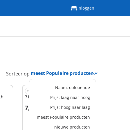
Inloggen
Sorteer op
Naam: oplopende
XS
th
71339 - Miraculous: Rena Rouge
Prijs: laag naar hoog
7,99 €
Prijs: hoog naar laag
In winkelwagen
meest Populaire producten
nieuwe producten