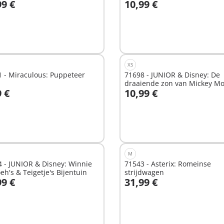
99 €
10,99 €
n winkelwagen
In winkelwagen
XS
 - Miraculous: Puppeteer
71698 - JUNIOR & Disney: De
draaiende zon van Mickey M
9 €
10,99 €
met rammelfun
n winkelwagen
In winkelwagen
M
 - JUNIOR & Disney: Winnie
71543 - Asterix: Romeinse
eh's & Teigetje's Bijentuin
strijdwagen
99 €
31,99 €
n winkelwagen
In winkelwagen