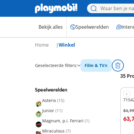
Bekijk alles
Speelwerelden
Inter
Home
Winkel
Geselecteerde filters:
Film & TV
35 Pr
Speelwerelden
L
71542
Asterix
(15)
Junior
(11)
84,99
I
63,
Magnum, p.i. Ferrari
(1)
Miraculous
(7)