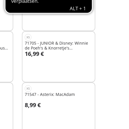
77,99 €
In winkelwagen
XS
71705 - JUNIOR & Disney: Winnie
ouse
de Poeh's & Knorretje's
16,99 €
Wateravontuur
In winkelwagen
XS
71547 - Asterix: MacAdam
8,99 €
In winkelwagen