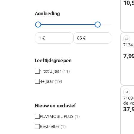
10,
I
Aanbieding
XS
71341
7,9
I
Leeftijdsgroepen
1 tot 3 jaar
(11)
4+ jaar
(19)
M
71694
de Po
Nieuw en exclusief
37,
I
PLAYMOBIL PLUS
(1)
Bestseller
(1)