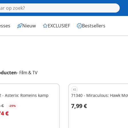
esses
Nieuw
EXCLUSIEF
Bestsellers
oducten
-
Film & TV
XS
 - Asterix: Romeins kamp
71340 - Miraculous: Hawk Mo
7,99 €
 €
-25%
n winkelwagen
In winkelwagen
74 €