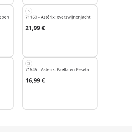
S
oepen
71160 - Astérix: everzwijnenjacht
21,99 €
In winkelwagen
XS
71545 - Asterix: Paella en Peseta
16,99 €
In winkelwagen