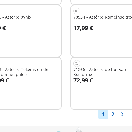
XS
 - Asterix: Xynix
70934 - Astérix: Romeinse tr
9 €
17,99 €
n winkelwagen
In winkelwagen
XL
 - Astérix: Tekenis en de
71266 - Astérix: de hut van
d om het paleis
Kostunrix
99 €
72,99 €
n winkelwagen
In winkelwagen
1
2