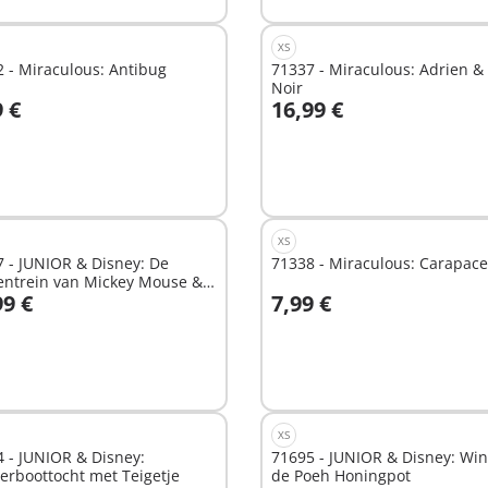
XS
 - Miraculous: Antibug
71337 - Miraculous: Adrien &
Noir
9 €
16,99 €
n winkelwagen
In winkelwagen
XS
 - JUNIOR & Disney: De
71338 - Miraculous: Carapace
entrein van Mickey Mouse &
99 €
7,99 €
ie Mouse
n winkelwagen
In winkelwagen
XS
 - JUNIOR & Disney:
71695 - JUNIOR & Disney: Win
rboottocht met Teigetje
de Poeh Honingpot