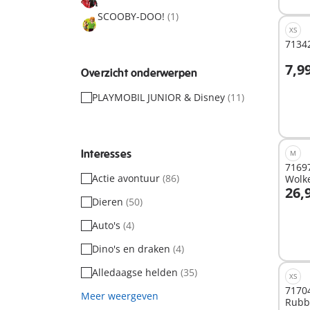
SCOOBY-DOO!
(1)
XS
71342
7,9
Overzicht onderwerpen
I
PLAYMOBIL JUNIOR & Disney
(11)
Interesses
M
71697
Actie avontuur
(86)
Wolk
26,
Minn
Dieren
(50)
I
Auto's
(4)
Dino's en draken
(4)
Alledaagse helden
(35)
XS
71704
Meer weergeven
Rubbe