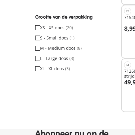
XS
Grootte van de verpakking
71546
8,9
XS - XS doos
(20)
I
S - Small doos
(1)
M - Medium doos
(8)
L - Large doos
(3)
M
XL - XL doos
(3)
71268
strij
49,
I
Abonneer nu op de