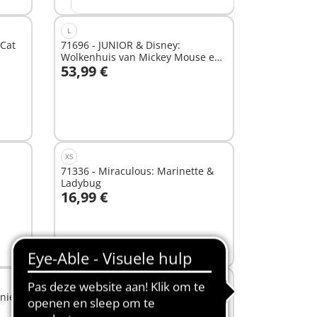
L
 Cat
71696 - JUNIOR & Disney:
Wolkenhuis van Mickey Mouse en
53,99 €
Minnie Mouse
In winkelwagen
XS
71336 - Miraculous: Marinette &
Ladybug
16,99 €
In winkelwagen
M
nie
71343 - Magnum, p.i. Ferrari 308
GTS Quattrovalvole