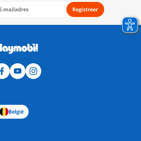
Registreer
België