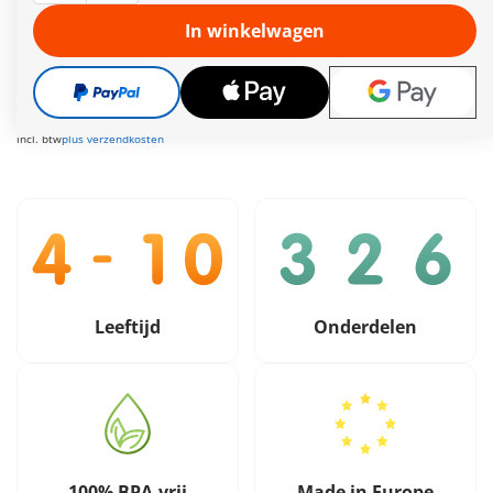
Meer informatie
In winkelwagen
Leveringstermijn op dit moment 2 tot 4 werkdagen
Gratis verzending vanaf €40
149,99 €
incl. btw
plus verzendkosten
Leeftijd
Onderdelen
100% BPA-vrij
Made in Europe