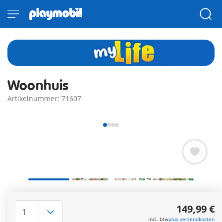
Woonhuis
Artikelnummer: 71607
Verken je woonwensen met het duurzame Woonhuis met
wintertuin van PLAYMOBIL. Het modern ingerichte huis nodigt
149,99 €
uit tot fantasierijk rollenspel.
incl. btw
plus verzendkosten