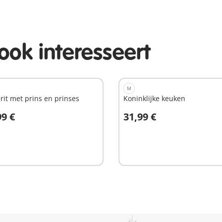
ook interesseert
M
rit met prins en prinses
Koninklijke keuken
99 €
31,99 €
n winkelwagen
In winkelwagen