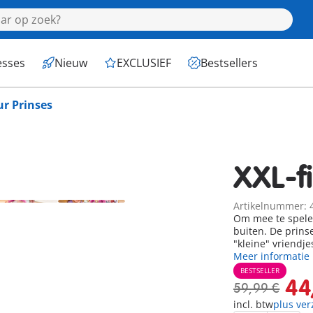
esses
Nieuw
EXCLUSIEF
Bestsellers
ur Prinses
XXL-f
Artikelnummer: 
Om mee te spelen
buiten. De prinse
"kleine" vriendje
Meer informatie
BESTSELLER
44
59,99 €
incl. btw
plus ve