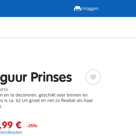
Inloggen
iguur Prinses
4896
 en te decoreren, geschikt voor binnen en
s is ca. 62 cm groot en net zo flexibel als haar
s.
,99 €
-25%
rzendkosten