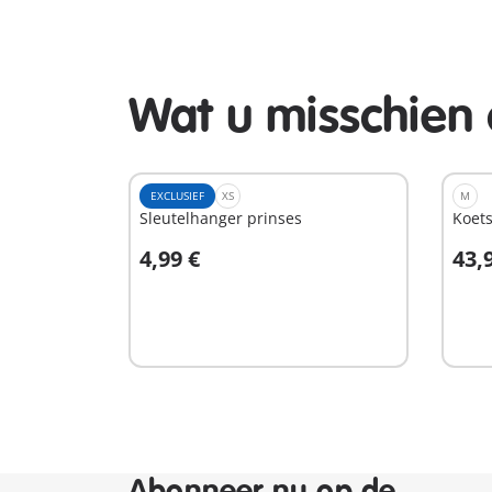
Wat u misschien 
EXCLUSIEF
XS
M
Sleutelhanger prinses
Koets
4,99 €
43,
In winkelwagen
I
Abonneer nu op de