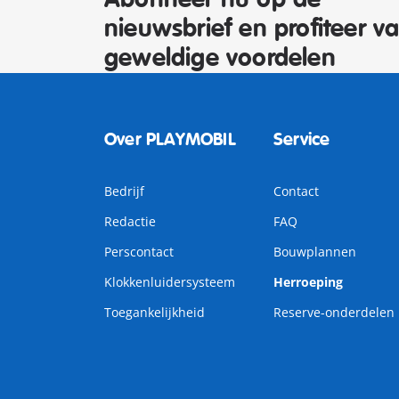
nieuwsbrief en profiteer v
geweldige voordelen
Over PLAYMOBIL
Service
Bedrijf
Contact
Redactie
FAQ
Perscontact
Bouwplannen
Klokkenluidersysteem
Herroeping
Toegankelijkheid
Reserve-onderdelen