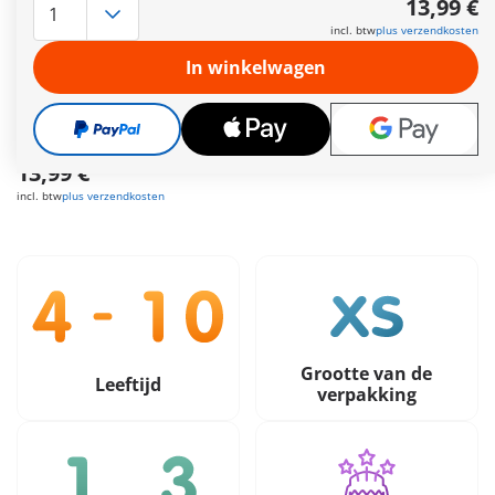
13,99 €
Met een decoratieve schelp om aan gladde oppervlakken te
incl. btw
plus verzendkosten
bevestigen (incl. zuignappen)
Meer informatie
In winkelwagen
Leveringstermijn op dit moment 2 tot 4 werkdagen
Gratis verzending vanaf €40
13,99 €
incl. btw
plus verzendkosten
Grootte van de
Leeftijd
verpakking