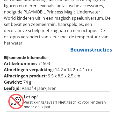
figuren en dieren, evenals fantastische accessoires,
nodigt de PLAYMOBIL Princess Magic Underwater
World kinderen uit in een magisch speeluniversum. De
set bevat een zeemeermin, haarspeldjes, een
decoratieve schelp met zuignap en een octopus. De
octopus verandert van kleur met de temperatuur van
het water.
Bouwinstructies
Bijkomende informatie
Artikelnummer:
71503
Afmetingen verpakking:
14.2 x 14.2 x 4.1 cm
Afmetingen product:
9.5 x 8.5 x 2.5 cm
Gewicht:
74 g
Leeftijd:
Vanaf 4 jaar/jaren
Let op!
Verstikkingsgevaar! Niet geschikt voor kinderen
onder de 3 jaar.