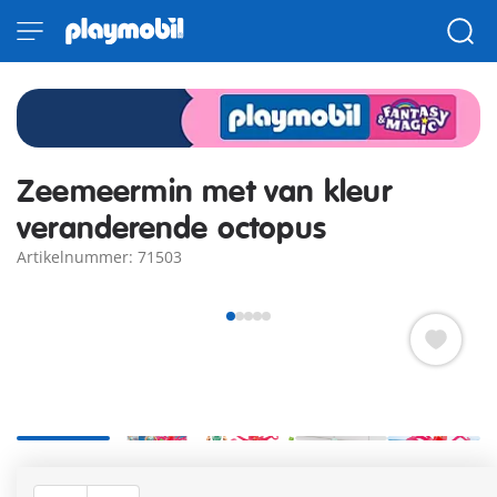
Zeemeermin met van kleur
veranderende octopus
Artikelnummer: 71503
De zeemeermin zorgt voor de octopus en voert hem heerlijke
bladeren. In warm water verandert de kleur van de octopus.