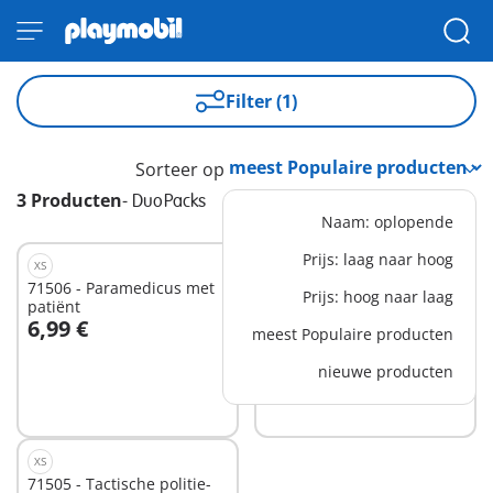
Filter (1)
Sorteer op
3 Producten
-
DuoPacks
Naam: oplopende
Prijs: laag naar hoog
XS
XS
71506 - Paramedicus met
71507 - Trouwkoppel
Prijs: hoog naar laag
patiënt
6,99 €
6,99 €
meest Populaire producten
In winkelwagen
In winkelwagen
nieuwe producten
XS
71505 - Tactische politie-