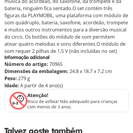
música do acordeão, do saxofone, da trompete e da
bateria, ninguém fica sentado.O set contém três
figuras da PLAYMOBIL, uma plataforma com módulo de
som quádruplo, bateria, saxofone, acordeão, trompete
e muitos outros instrumentos para a diversão musical
do circo. Os botões do módulo de som permitem
ativar quatro melodias e sons diferentes.O módulo de
som requer 2 pilhas de 1,5 V (não incluídas no set)
Informação adicional
Número do artigo:
70965
Dimensões da embalagem:
24.8 x 18.7 x 7.2 cm
Peso:
279 g
Idade:
A partir de 4 ano(s)
Atenção!
Risco de asfixia! Não adequado para crianças
com menos de 3 anos.
Talvez goste também