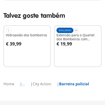
Talvez goste também
L
EXCLUSIVO
XS
Hidroavião dos bombeiros
Extensão para o Quartel
dos Bombeiros com
€ 39,99
€ 19,99
Alarme (9462)
Ao carrinho
Ao carrinho
Home
...
City Action
Barreira policial