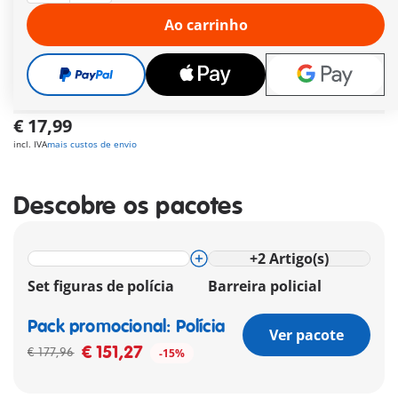
(Açores ou Madeira)
Ao carrinho
Oferta grátis
a partir de
30 €
Pagamento seguro
e flexível
€ 17,99
incl. IVA
mais custos de envio
Descobre os pacotes
+
2
Artigo(s)
Set figuras de polícia
Barreira policial
Pack promocional: Polícia
Ver pacote
€ 151,27
€ 177,96
-15%