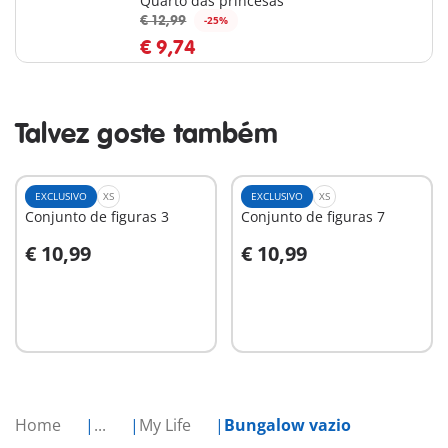
Quarto das princesas
€ 12,99
-25%
€ 9,74
Talvez goste também
EXCLUSIVO
XS
EXCLUSIVO
XS
Conjunto de figuras 3
Conjunto de figuras 7
€ 10,99
€ 10,99
Ao carrinho
Ao carrinho
Home
...
My Life
Bungalow vazio