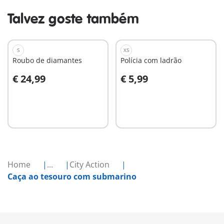
Talvez goste também
S
XS
Roubo de diamantes
Polícia com ladrão
€ 24,99
€ 5,99
Ao carrinho
Ao carrinho
Home
...
City Action
Caça ao tesouro com submarino