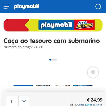
Caça ao tesouro com submarino
Número do artigo: 71860
Como é escuro aqui embaixo, no fundo do mar. O condutor
do submarino acende os faróis. Ali, algo brilha lá atrás.
€ 24,99
Escondido no fundo, o baú do tesouro com as joias, que o
incl. IVA
mais custos de envio