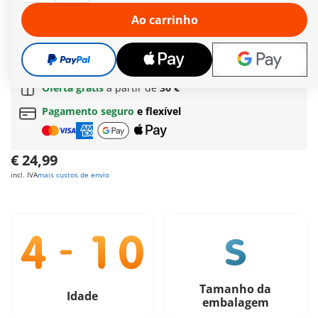
tubarão corajosamente defende. Podes ajudar o capitão do
submarino a recuperar o tesouro?
Ao carrinho
Mais informações
Envio grátis
a partir de
60 €
| a partir de
150 €
(Açores ou Madeira)
Oferta grátis
a partir de
30 €
Pagamento seguro
e flexível
€ 24,99
incl. IVA
mais custos de envio
Tamanho da
Idade
embalagem