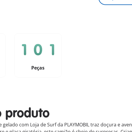
Peças
o produto
 gelado com Loja de Surf da PLAYMOBIL traz doçura e avent
re e placa giratória, este camião é cheio de surpresas. Cria