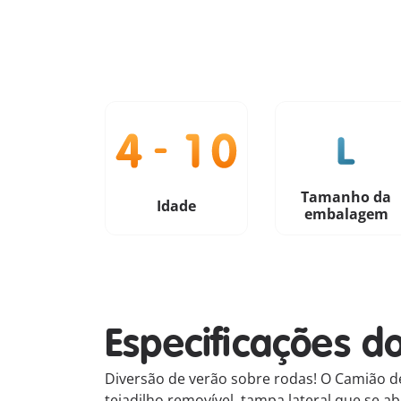
Tamanho da
Idade
embalagem
Especificações d
Diversão de verão sobre rodas! O Camião de
tejadilho removível, tampa lateral que se ab