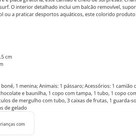
rf. O interior detalhado inclui um balcão removível, suport
ol ou a praticar desportos aquáticos, este colorido produ
2.5 cm
cm
oné, 1 menina; Animais: 1 pássaro; Acessórios: 1 camião c
hocolate e baunilha, 1 copo com tampa, 1 tubo, 1 copo co
ulos de mergulho com tubo, 3 caixas de frutas, 1 guarda-sol,
as de gelado
crianças com