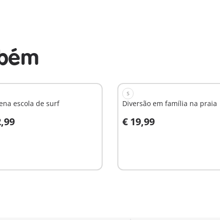
mbém
S
na escola de surf
Diversão em família na praia
2,99
€ 19,99
o carrinho
Ao carrinho