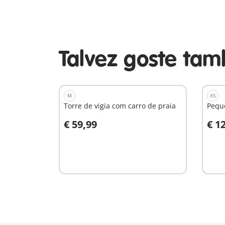
Talvez goste ta
M
XS
Torre de vigia com carro de praia
Peque
€ 59,99
€ 1
Ao carrinho
A