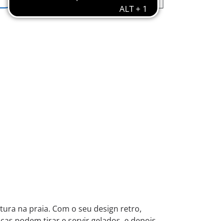
ura na praia. Com o seu design retro,
nças podem tirar e servir gelados, e depois