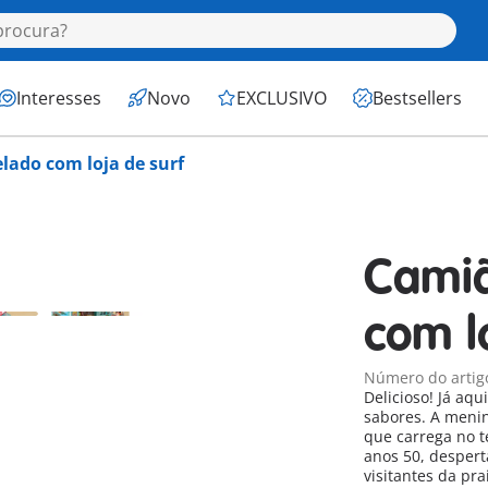
Interesses
Novo
EXCLUSIVO
Bestsellers
lado com loja de surf
Camiã
com l
Número do artig
Delicioso! Já aq
sabores. A menin
que carrega no t
anos 50, despert
visitantes da pr