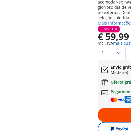
acomodar-se nas 
glorioso dia de 
no exterior. Den
seleção colorida
Mais informaçõe
BESTSELLER
€ 59,99
incl. IVA
mais cus
Envio grát
Madeira)
Oferta grá
Pagament