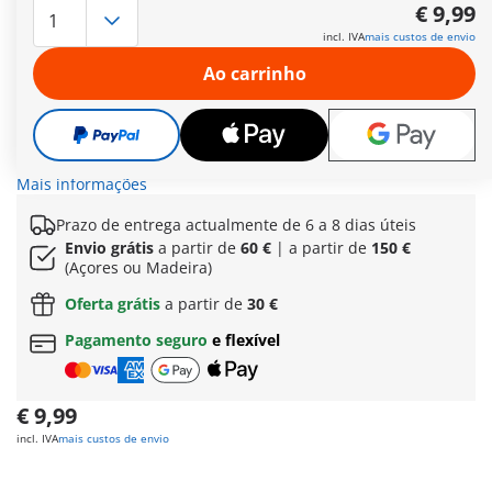
com o Candeeiro de rua de estilo vitoriano PLAYMOBIL PLUS.
€ 9,99
Este design charmoso adiciona um toque especial à tua
incl. IVA
mais custos de envio
nostálgica coleção de casas de bonecas. O candeeiro de rua
integra-se perfeitamente no mundo do jogo com o seu design
Ao carrinho
vitoriano detalhado, proporcionando uma iluminação
romântica. Com este complemento único, vais criar um
ambiente nostálgico na tua casa de bonecas. Melhora a tua
coleção com este set especial e desfrute de horas de
brincadeira ao estilo vitoriano.
Mais informações
Prazo de entrega actualmente de 6 a 8 dias úteis
Envio grátis
a partir de
60 €
| a partir de
150 €
(Açores ou Madeira)
Oferta grátis
a partir de
30 €
Pagamento seguro
e flexível
€ 9,99
incl. IVA
mais custos de envio