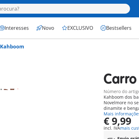
Interesses
Novo
EXCLUSIVO
Bestsellers
e Kahboom
Carr
Número do artig
Kahboom dos ban
Novelmore no se
dinamite e benga
Mais informaçõe
€ 9,99
incl. IVA
mais cus
Envio grát