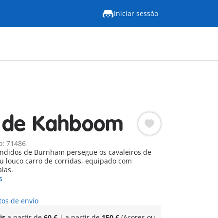
Iniciar sessão
o de Kahboom
o: 71486
didos de Burnham persegue os cavaleiros de
u louco carro de corridas, equipado com
las.
s
tos de envio
is
a partir de
60 €
| a partir de
150 €
(Açores ou