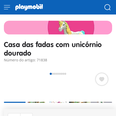
Casa das fadas com unicórnio
dourado
Número do artigo: 71838
+3
Deixa-te encantar pelo mundo dos unicórnios fantasiosos!
Hoje, o casal de fadas é visitado pelo unicórnio dourado na