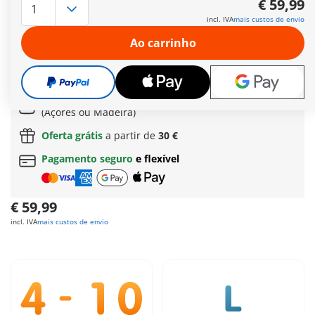
€ 59,99
sua encantadora casinha. As duas fadas cuidam do seu novo
incl. IVA
mais custos de envio
hóspede lá fora no estábulo aberto, juntamente com os seus
pequenos ajudantes, os joylings. Depois de um dia agitado, o
Ao carrinho
unicórnio dourado descansa e as fadas aconchegam-se nas
suas camas confortáveis.
Mais informações
Envio grátis
a partir de
60 €
| a partir de
150 €
(Açores ou Madeira)
Oferta grátis
a partir de
30 €
Pagamento seguro
e flexível
€ 59,99
incl. IVA
mais custos de envio