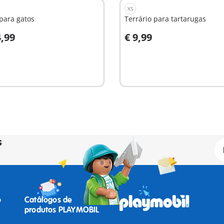
XS
para gatos
Terrário para tartarugas
4,99
€ 9,99
o carrinho
Ao carrinho
s
o
Catálogos de
produtos PLAYMOBIL