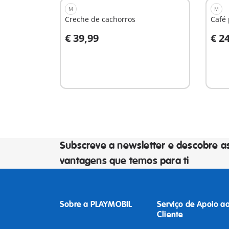
M
M
Creche de cachorros
Café 
€ 39,99
€ 2
Ao carrinho
A
Subscreve a newsletter e descobre a
vantagens que temos para ti
Sobre a PLAYMOBIL
Serviço de Apoio a
Cliente