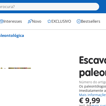
Interesses
Novo
EXCLUSIVO
Bestsellers
leontológica
Escav
paleo
Número do artig
Os paleontólogos
Imediatamente an
Mais informaçõe
€ 9,99
incl. IVA
mais cus