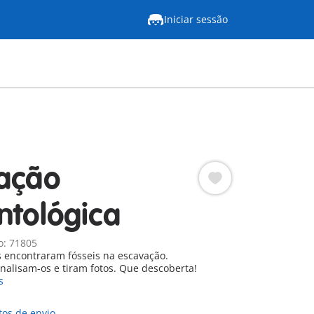
Iniciar sessão
ação
ntológica
o: 71805
 encontraram fósseis na escavação.
alisam-os e tiram fotos. Que descoberta!
s
tos de envio