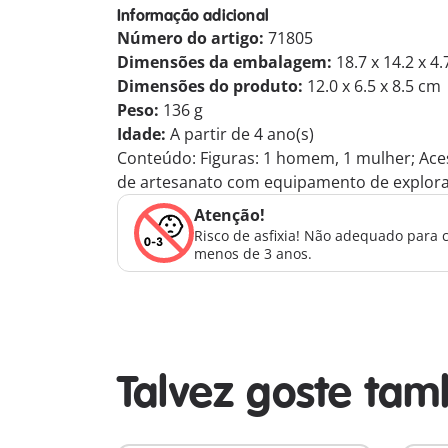
Informação adicional
Número do artigo:
71805
Dimensões da embalagem:
18.7 x 14.2 x 4
Dimensões do produto:
12.0 x 6.5 x 8.5 cm
Peso:
136 g
Idade:
A partir de 4 ano(s)
Conteúdo: Figuras: 1 homem, 1 mulher; Acess
de artesanato com equipamento de explorado
Atenção!
Risco de asfixia! Não adequado para 
menos de 3 anos.
Talvez goste ta