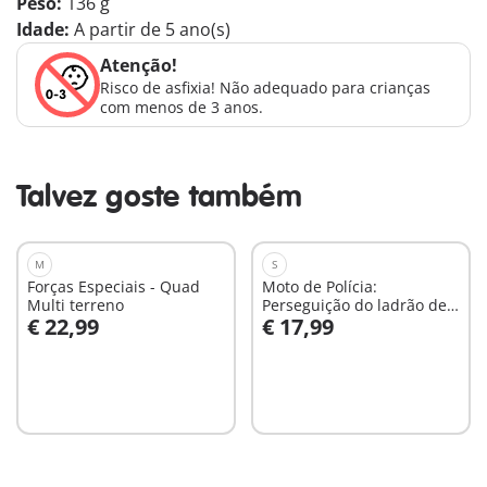
Peso:
136 g
Idade:
A partir de 5 ano(s)
Atenção!
Risco de asfixia! Não adequado para crianças
com menos de 3 anos.
Talvez goste também
M
S
Forças Especiais - Quad
Moto de Polícia:
Multi terreno
Perseguição do ladrão de
€ 22,99
€ 17,99
dinheiro
Ao carrinho
Ao carrinho