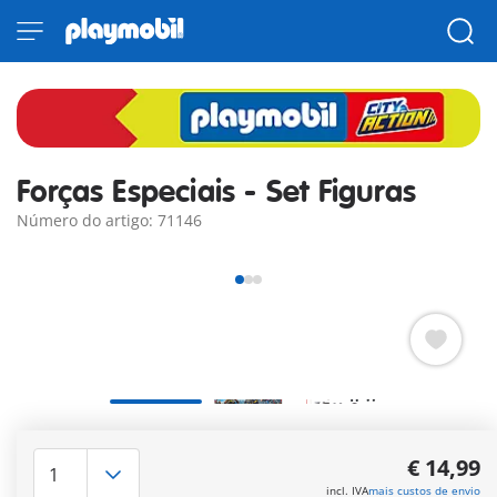
Forças Especiais - Set Figuras
Número do artigo: 71146
Forças Especiais - set de figuras inclui um mergulhador, um
oficial, um coordenador de operações e um criminoso.
€ 14,99
Mais informações
incl. IVA
mais custos de envio