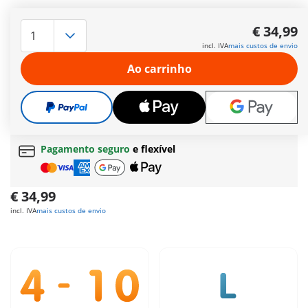
Emocionantes perseguições no ar! O paraquedas do gangster
é lançando do ar e flutua suavemente quando cai. O
€ 34,99
helicóptero da polícia retoma a perseguição.
incl. IVA
mais custos de envio
Mais informações
Ao carrinho
Prazo de entrega actualmente de 6 a 8 dias úteis
Envio grátis
a partir de
60 €
| a partir de
150 €
(Açores ou Madeira)
Oferta grátis
a partir de
30 €
Pagamento seguro
e flexível
€ 34,99
incl. IVA
mais custos de envio