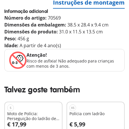
Instruções de montagem
Informação adicional
Número do artigo:
70569
Dimensões da embalagem:
38.5 x 28.4 x 9.4 cm
Dimensões do produto:
31.0 x 11.5 x 13.5 cm
Peso:
456 g
Idade:
A partir de 4 ano(s)
Atenção!
Risco de asfixia! Não adequado para crianças
com menos de 3 anos.
Talvez goste também
S
XS
Moto de Polícia:
Polícia com ladrão
Perseguição do ladrão de
€ 17,99
€ 5,99
dinheiro
Ao carrinho
Ao carrinho