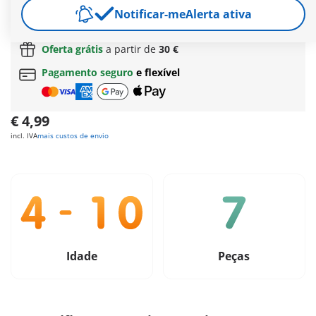
Envio grátis
a partir de
Notificar-me
60 €
| a partir de
Alerta ativa
150 €
(Açores ou Madeira)
Oferta grátis
a partir de
30 €
Pagamento seguro
e flexível
€ 4,99
incl. IVA
mais custos de envio
Idade
Peças