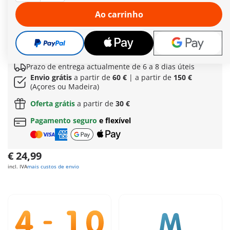
podem ser escritas e muitos acessórios de maquilhagem, o
cenário pode ser sempre remodelado. A trança da sereia
Ao carrinho
pode ser decorada com diferentes acessórios – e graças à
alça de silicone macio, a bolsa é ideal para ser transportada e
pode ser usada confortavelmente no pulso.
Mais informações
Prazo de entrega actualmente de 6 a 8 dias úteis
Envio grátis
a partir de
60 €
| a partir de
150 €
(Açores ou Madeira)
Oferta grátis
a partir de
30 €
Pagamento seguro
e flexível
€ 24,99
incl. IVA
mais custos de envio