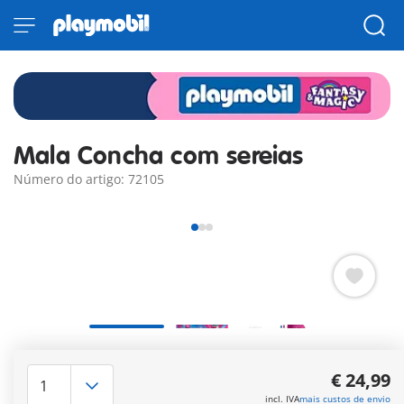
Mala Concha com sereias
Número do artigo: 72105
Perfeita para viajar: na bolsa de concha portátil PLAYMOBIL,
duas sereias arranjam-se e brindam com um sumo delicioso.
€ 24,99
Com um espelho que pode ser decorado, etiquetas que
incl. IVA
mais custos de envio