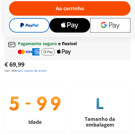
Mais informações
Ao carrinho
Prazo de entrega actualmente de 6 a 8 dias úteis
Envio grátis
a partir de
60 €
| a partir de
150 €
(Açores ou Madeira)
Oferta grátis
a partir de
30 €
Pagamento seguro
e flexível
€ 69,99
incl. IVA
mais custos de envio
Tamanho da
Idade
embalagem