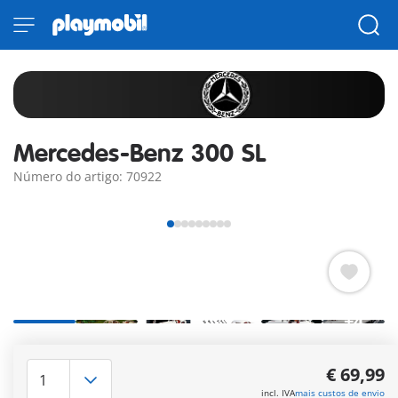
Mercedes-Benz 300 SL
Número do artigo: 70922
+4
O ícone dos carros desportivos dos anos 50 com as lendárias
portas asas de gaivota. Agora também da PLAYMOBIL,
€ 69,99
equipada com figuras e acessórios de corridas dos anos 50.
incl. IVA
mais custos de envio