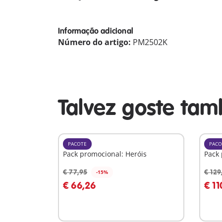
Informação adicional
Número do artigo:
PM2502K
Talvez goste ta
PACOTE
PACO
Pack promocional: Heróis
Pack 
€ 77,95
€ 129
-15%
Ao carrinho
A
€ 66,26
€ 11