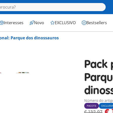
Interesses
Novo
EXCLUSIVO
Bestsellers
onal: Parque dos dinossauros
Pack 
Parqu
dinos
Número do artig
PACOTE
EXCLUSI
€ 
€ 132,97