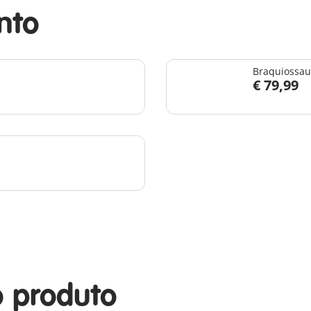
nto
Braquiossau
€ 79,99
o produto