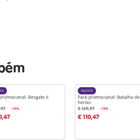
mbém
TE
PACOTE
promocional: Resgate II
Pack promocional: Batalha de
heróis
,97
€ 129,97
-15%
-15%
o carrinho
Ao carrinho
0,47
€ 110,47