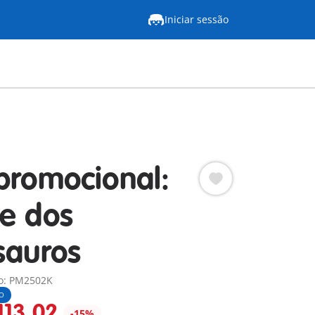
Iniciar sessão
promocional:
e dos
sauros
o: PM2502K
VO
113,02
-15%