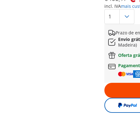
incl. IVA
mais cus
Prazo de en
Envio grát
Madeira)
Oferta grá
Pagament