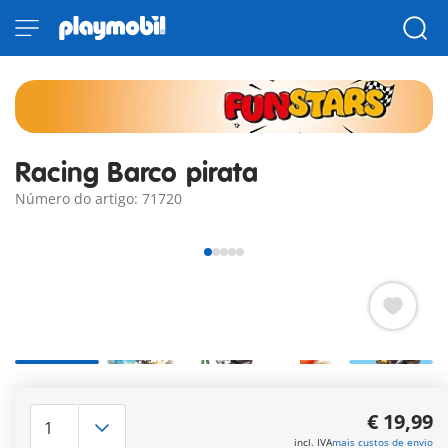
Racing Barco pirata
Número do artigo: 71720
Com o conjunto PLAYMOBIL Funstars "Barco Pirata de
Corrida", cada viagem torna-se numa caça ao tesouro
€ 19,99
aventureira! O barco pirata impressiona com os seus dois
incl. IVA
mais custos de envio