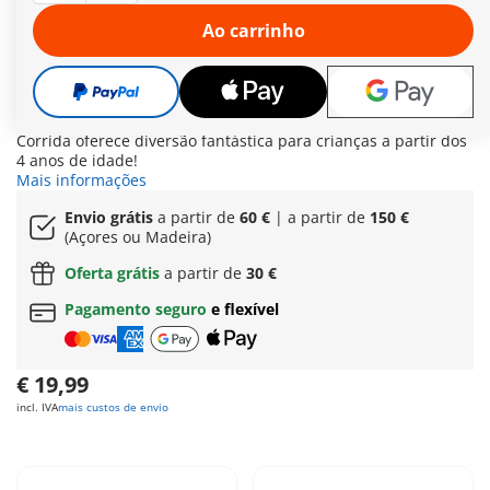
canhões, usados em emocionantes batalhas navais, e viaja
por terra em quatro rodas de fogo. No leme encontra-se o
Ao carrinho
corajoso pirata, equipado com um telescópio, pronto para
descobrir o próximo tesouro. O baú do tesouro está bem
guardado a bordo, enquanto a âncora está sempre pronta
para prender o barco com segurança. Quer se trate de lutas
emocionantes ou expedições misteriosas – o Barco Pirata de
Corrida oferece diversão fantástica para crianças a partir dos
4 anos de idade!
Mais informações
Envio grátis
a partir de
60 €
| a partir de
150 €
(Açores ou Madeira)
Oferta grátis
a partir de
30 €
Pagamento seguro
e flexível
€ 19,99
incl. IVA
mais custos de envio