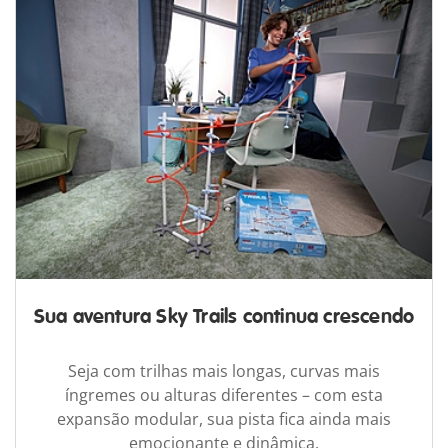
Sua aventura Sky Trails continua crescendo
Seja com trilhas mais longas, curvas mais
íngremes ou alturas diferentes – com esta
expansão modular, sua pista fica ainda mais
emocionante e dinâmica.