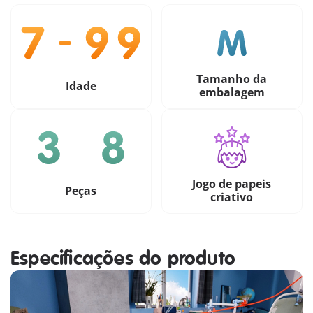
Tamanho da
Idade
embalagem
Jogo de papeis
Peças
criativo
Especificações do produto