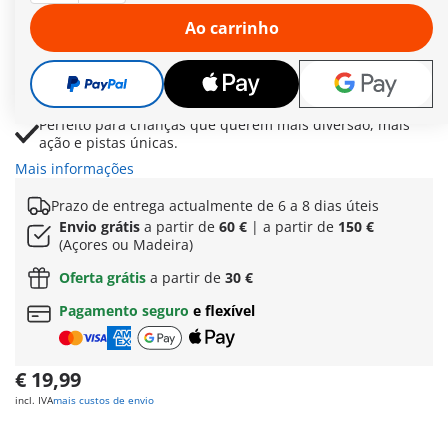
aventuras inesquecíveis com o teu Sky Rider.
Ao carrinho
Inclui peças extra para prolongar a pista e aumentar a
velocidade e a emoção.
Transforma o teu mundo num incrível parque de
aventuras Sky Trails.
Perfeito para crianças que querem mais diversão, mais
ação e pistas únicas.
Mais informações
Prazo de entrega actualmente de 6 a 8 dias úteis
Envio grátis
a partir de
60 €
| a partir de
150 €
(Açores ou Madeira)
Oferta grátis
a partir de
30 €
Pagamento seguro
e flexível
€ 19,99
incl. IVA
mais custos de envio