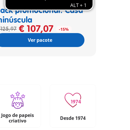
ack promocional: Casa
inúscula
€ 107,07
 125,97
-15%
Ver pacote
Jogo de papeis
Desde 1974
criativo