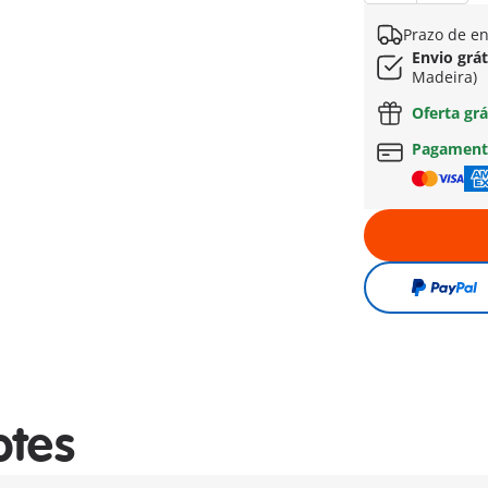
Prazo de en
Envio grát
Madeira)
Oferta grá
Pagament
otes