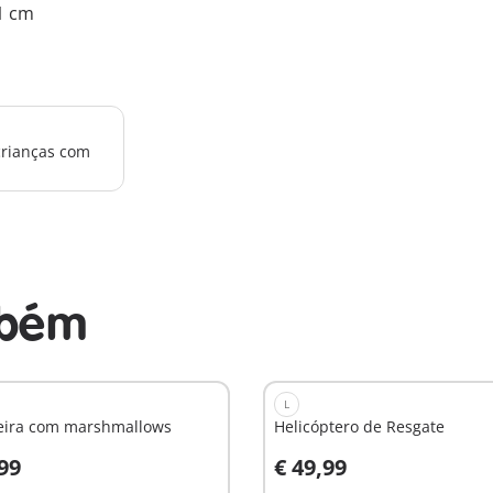
.1 cm
crianças com
mbém
L
eira com marshmallows
Helicóptero de Resgate
,99
€ 49,99
o carrinho
Ao carrinho