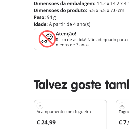
Dimensões da embalagem:
14.2 x 14.2 x 4
Dimensões do produto:
5.5 x 5.5 x 7.0 cm
Peso:
94 g
Idade:
A partir de 4 ano(s)
Atenção!
Risco de asfixia! Não adequado para 
menos de 3 anos.
Talvez goste ta
M
XS
Acampamento com fogueira
Fogu
€ 24,99
€ 7
Ao carrinho
A