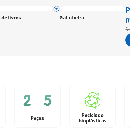
P
 de livros
Galinheiro
m
€
Reciclado
Peças
bioplásticos