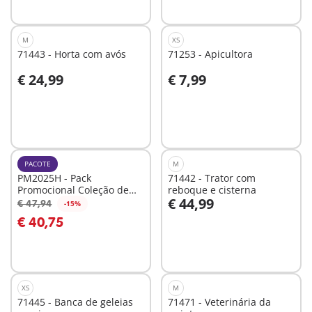
M
XS
71443 - Horta com avós
71253 - Apicultora
€ 24,99
€ 7,99
Ao carrinho
Ao carrinho
PACOTE
M
PM2025H - Pack
71442 - Trator com
Promocional Coleção de
reboque e cisterna
€ 44,99
Animais de Estimação
€ 47,94
-15%
Ao carrinho
Ao carrinho
€ 40,75
XS
M
71445 - Banca de geleias
71471 - Veterinária da