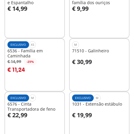
e Espantalho
família dos ouriços
€ 14,99
€ 9,99
Ao carrinho
Ao carrinho
EXCLUSIVO
XS
M
6536 - Família em
71510 - Galinheiro
Caminhada
€ 30,99
€ 14,99
-25%
Ao carrinho
Ao carrinho
€ 11,24
EXCLUSIVO
M
EXCLUSIVO
M
6576 - Cinta
1031 - Extensão estábulo
Transportadora de feno
€ 22,99
€ 19,99
Ao carrinho
Ao carrinho