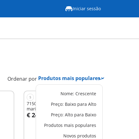
Iniciar sessão
Ordenar por
Nome: Crescente
S
71500 - Sereias com cavalos
Preço: Baixo para Alto
marinhos
€ 24,99
Preço: Alto para Baixo
Ao carrinho
Produtos mais populares
Novos produtos