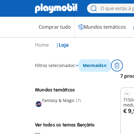
Comprar tudo
Mundos temáticos
Home
Loja
Filtros selecionados:
Mermaids
7 pro
Mundos temáticos
XS
71504
Fantasy & Magic
(7)
medu
€ 9
A
Ver todos os temas Berçário