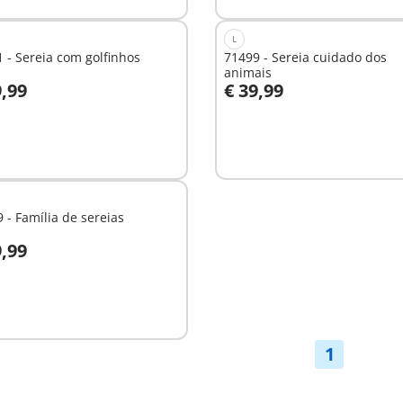
L
 - Sereia com golfinhos
71499 - Sereia cuidado dos
animais
9,99
€ 39,99
o carrinho
Ao carrinho
 - Família de sereias
9,99
nível
1