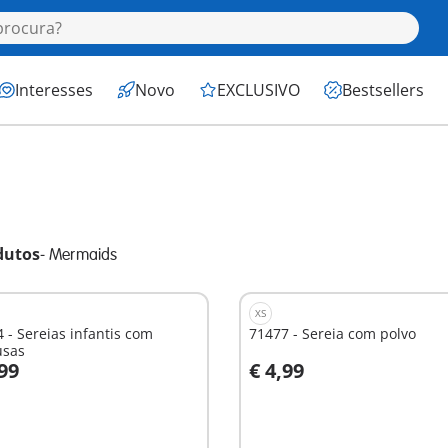
Interesses
Novo
EXCLUSIVO
Bestsellers
dutos
-
Mermaids
XS
 - Sereias infantis com
71477 - Sereia com polvo
sas
,99
€ 4,99
o carrinho
Ao carrinho