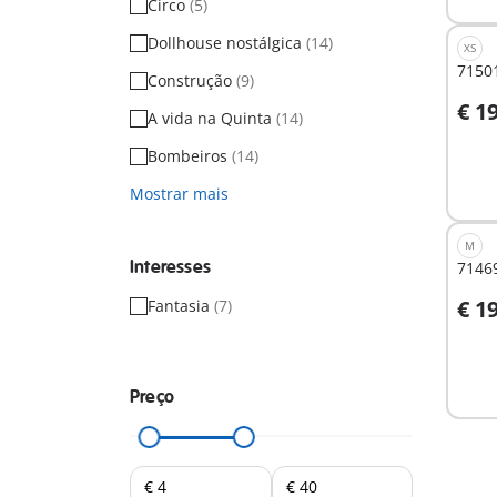
Circo
(5)
Dollhouse nostálgica
(14)
XS
71501
Construção
(9)
€ 1
A vida na Quinta
(14)
A
Bombeiros
(14)
Mostrar mais
M
Interesses
71469
€ 1
Fantasia
(7)
Não
dispo
Preço