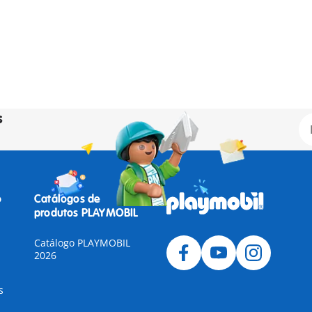
s
o
Catálogos de
produtos PLAYMOBIL
Catálogo PLAYMOBIL
2026
s