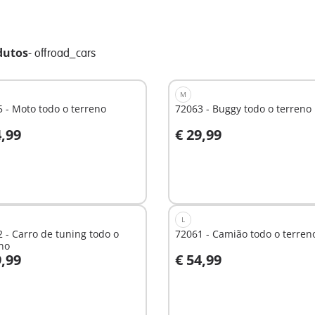
dutos
-
offroad_cars
M
 - Moto todo o terreno
72063 - Buggy todo o terreno
4,99
€ 29,99
o carrinho
Ao carrinho
L
 - Carro de tuning todo o
72061 - Camião todo o terren
no
9,99
€ 54,99
o carrinho
Ao carrinho