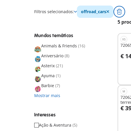
Filtros selecionados:
offroad_cars
5 pro
Mundos temáticos
XS
72065
Animals & Friends
(16)
€ 1
Aniversário
(8)
A
Asterix
(21)
Ayuma
(1)
Barbie
(7)
M
Mostrar mais
72062
terre
€ 3
A
Interesses
Ação & Aventura
(5)