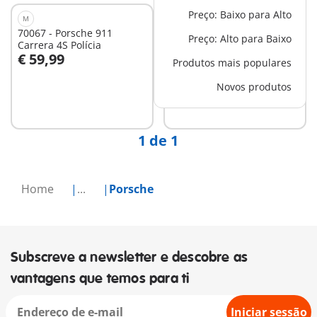
Preço: Baixo para Alto
M
M
70067 - Porsche 911
71436 - Porsche 911
Preço: Alto para Baixo
Carrera 4S Polícia
Carrera RS 2.7 Offroad
€ 59,99
€ 59,99
Produtos mais populares
Ao carrinho
Ao carrinho
Novos produtos
1 de 1
Home
...
Porsche
Subscreve a newsletter e descobre as
vantagens que temos para ti
Iniciar sessão