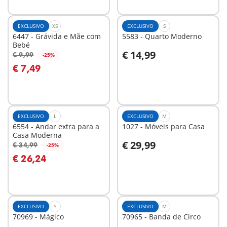
EXCLUSIVO
XS
EXCLUSIVO
S
6447 - Grávida e Mãe com
5583 - Quarto Moderno
Bebé
€ 14,99
€ 9,99
-25%
Ao carrinho
Ao carrinho
€ 7,49
EXCLUSIVO
L
EXCLUSIVO
M
6554 - Andar extra para a
1027 - Móveis para Casa
Casa Moderna
€ 29,99
€ 34,99
-25%
Ao carrinho
Ao carrinho
€ 26,24
EXCLUSIVO
S
EXCLUSIVO
M
70969 - Mágico
70965 - Banda de Circo