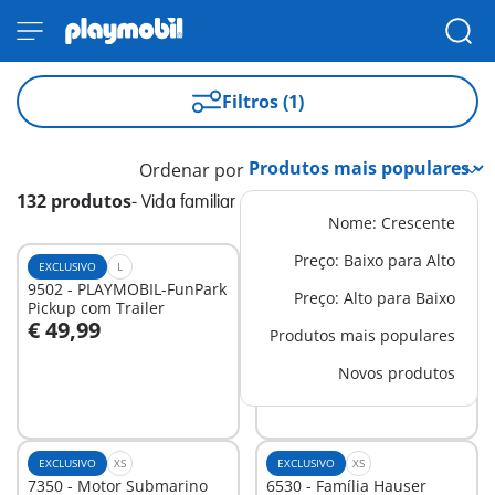
Filtros (1)
Ordenar por
132 produtos
-
Vida familiar
Nome: Crescente
Preço: Baixo para Alto
EXCLUSIVO
L
XS
9502 - PLAYMOBIL-FunPark
71444 - Pastor com
Preço: Alto para Baixo
Pickup com Trailer
rebanho de ovelhas
€ 49,99
€ 14,99
Produtos mais populares
Ao carrinho
Ao carrinho
Novos produtos
EXCLUSIVO
XS
EXCLUSIVO
XS
7350 - Motor Submarino
6530 - Família Hauser