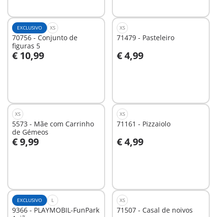
EXCLUSIVO
XS
XS
70756 - Conjunto de
71479 - Pasteleiro
figuras 5
€ 10,99
€ 4,99
Ao carrinho
Ao carrinho
XS
XS
5573 - Mãe com Carrinho
71161 - Pizzaiolo
de Gémeos
€ 9,99
€ 4,99
Ao carrinho
Ao carrinho
EXCLUSIVO
L
XS
9366 - PLAYMOBIL-FunPark
71507 - Casal de noivos