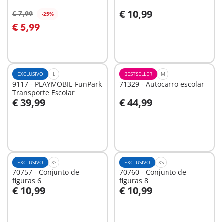
€ 10,99
€ 7,99
-25%
Ao carrinho
Ao carrinho
€ 5,99
EXCLUSIVO
L
BESTSELLER
M
9117 - PLAYMOBIL-FunPark
71329 - Autocarro escolar
Transporte Escolar
€ 39,99
€ 44,99
Ao carrinho
Ao carrinho
EXCLUSIVO
XS
EXCLUSIVO
XS
70757 - Conjunto de
70760 - Conjunto de
figuras 6
figuras 8
€ 10,99
€ 10,99
Ao carrinho
Ao carrinho