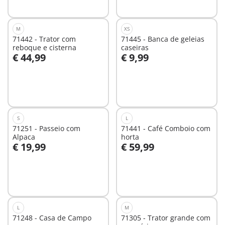
M
XS
71442 - Trator com
71445 - Banca de geleias
reboque e cisterna
caseiras
€ 44,99
€ 9,99
Ao carrinho
Ao carrinho
S
L
71251 - Passeio com
71441 - Café Comboio com
Alpaca
horta
€ 19,99
€ 59,99
Não
Não
disponível
disponível
L
M
71248 - Casa de Campo
71305 - Trator grande com