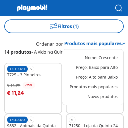
Filtros (1)
Ordenar por
14 produtos
-
A vida na Quinta
Nome: Crescente
Preço: Baixo para Alto
EXCLUSIVO
S
XS
7725 - 3 Pinheiros
71444 - Pastor com
Preço: Alto para Baixo
rebanho de ovelhas
€ 14,99
€ 14,99
-25%
Produtos mais populares
Ao carrinho
Ao carrinho
€ 11,24
Novos produtos
EXCLUSIVO
S
M
9832 - Animais da Quinta
71250 - Loja da Quinta 24