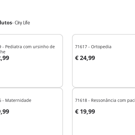
dutos
-
City Life
 - Pediatra com ursinho de
71617 - Ortopedia
che
2,99
€ 24,99
o carrinho
Ao carrinho
6 - Maternidade
71618 - Ressonância com pac
9,99
€ 19,99
o carrinho
Ao carrinho