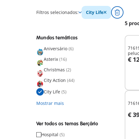
Filtros selecionados:
City Life
5 pro
Mundos temáticos
71619
Aniversário
(6)
pelu
€ 1
Asterix
(16)
A
Christmas
(2)
City Action
(44)
City Life
(5)
Mostrar mais
7161
€ 3
A
Ver todos os temas Berçário
Hospital
(5)