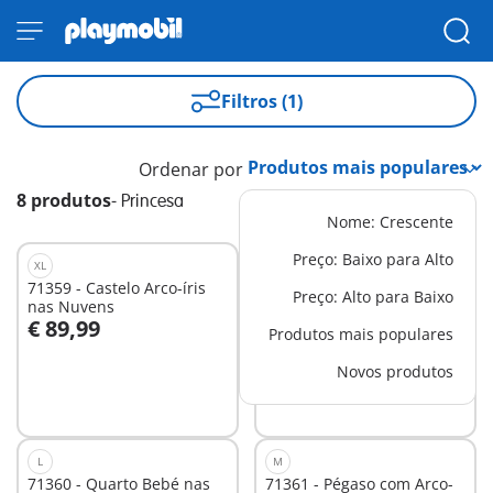
Filtros (1)
Ordenar por
8 produtos
-
Princesa
Nome: Crescente
Preço: Baixo para Alto
XL
M
71359 - Castelo Arco-íris
71362 - Festa de Princesas
Preço: Alto para Baixo
nas Nuvens
nas Nuvens
€ 89,99
€ 19,99
Produtos mais populares
Ao carrinho
Ao carrinho
Novos produtos
L
M
71360 - Quarto Bebé nas
71361 - Pégaso com Arco-