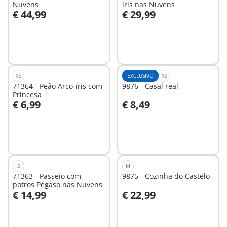
Nuvens
íris nas Nuvens
€ 44,99
€ 29,99
Ao carrinho
Ao carrinho
XS
EXCLUSIVO
XS
71364 - Peão Arco-íris com
9876 - Casal real
Princesa
€ 6,99
€ 8,49
Ao carrinho
Não
disponível
S
M
71363 - Passeio com
9875 - Cozinha do Castelo
potros Pégaso nas Nuvens
€ 14,99
€ 22,99
Não
Não