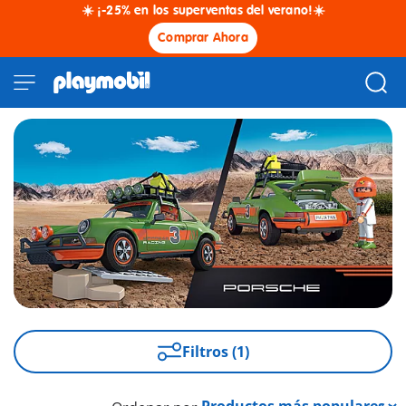
☀️ ¡-25% en los superventas del verano!☀️
Comprar Ahora
Filtros (1)