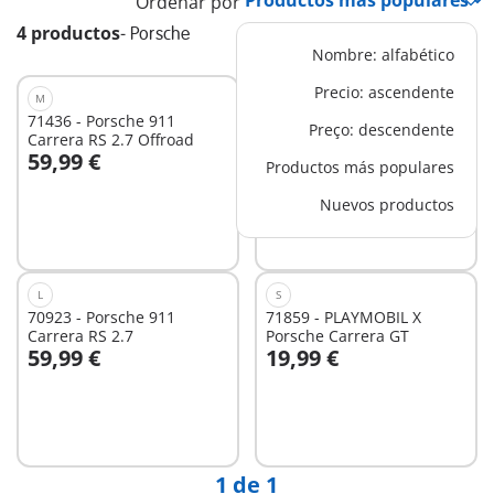
Ordenar por
4 productos
-
Porsche
Nombre: alfabético
Precio: ascendente
M
M
71436 - Porsche 911
70067 - Porsche 911
Preço: descendente
Carrera RS 2.7 Offroad
Carrera 4S Policía
59,99 €
59,99 €
Productos más populares
A la cesta
A la cesta
Nuevos productos
L
S
70923 - Porsche 911
71859 - PLAYMOBIL X
Carrera RS 2.7
Porsche Carrera GT
59,99 €
19,99 €
A la cesta
No
disponible
1 de 1