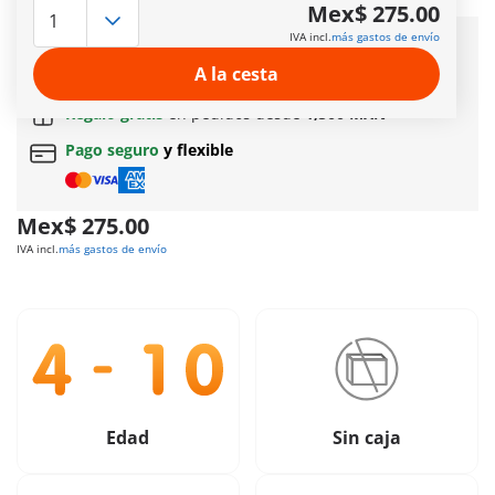
Más información
Mex$ 275.00
IVA incl.
más gastos de envío
Entrega rápida:
3 a 5 días hábiles!
A la cesta
Envío gratuito
en pedidos a partir de
$399 MXN
Regalo gratis
en pedidos desde
1,500 MXN
Pago seguro
y flexible
Mex$ 275.00
IVA incl.
más gastos de envío
Edad
Sin caja