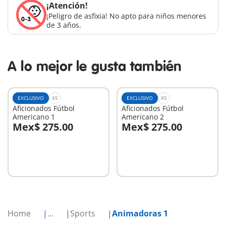
¡Atención!
¡Peligro de asfixia! No apto para niños menores
de 3 años.
A lo mejor le gusta también
EXCLUSIVO
XS
EXCLUSIVO
XS
Aficionados Fútbol
Aficionados Fútbol
Americano 1
Americano 2
Mex$ 275.00
Mex$ 275.00
A la cesta
A la cesta
Home
...
Sports
Animadoras 1