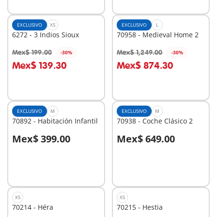
EXCLUSIVO
XS
EXCLUSIVO
L
6272 - 3 Indios Sioux
70958 - Medieval Home 2
Mex$ 199.00
Mex$ 1,249.00
-30%
-30%
A la cesta
A la cesta
Mex$ 139.30
Mex$ 874.30
EXCLUSIVO
M
EXCLUSIVO
M
70892 - Habitación Infantil
70938 - Coche Clásico 2
Mex$ 399.00
Mex$ 649.00
A la cesta
A la cesta
XS
XS
70214 - Héra
70215 - Hestia