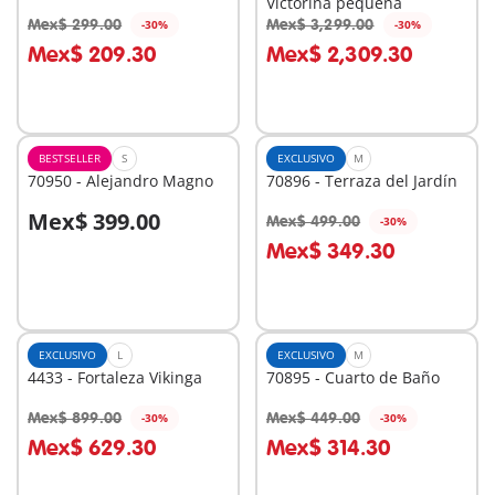
Victorina pequeña
Mex$ 299.00
Mex$ 3,299.00
-30%
-30%
A la cesta
A la cesta
Mex$ 209.30
Mex$ 2,309.30
BESTSELLER
S
EXCLUSIVO
M
70950 - Alejandro Magno
70896 - Terraza del Jardín
Mex$ 399.00
Mex$ 499.00
-30%
A la cesta
A la cesta
Mex$ 349.30
EXCLUSIVO
L
EXCLUSIVO
M
4433 - Fortaleza Vikinga
70895 - Cuarto de Baño
Mex$ 899.00
Mex$ 449.00
-30%
-30%
A la cesta
A la cesta
Mex$ 629.30
Mex$ 314.30