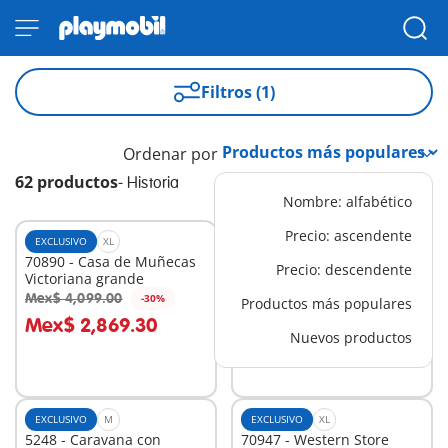
Filtros (1)
Ordenar por
62 productos
-
Historia
Nombre: alfabético
Precio: ascendente
EXCLUSIVO
XL
EXCLUSIVO
XL
70890 - Casa de Muñecas
70955 - Medieval Museum
Precio: descendente
Victoriana grande
Mex$ 4,099.00
Mex$ 1,499.00
-30%
-30%
Productos más populares
A la cesta
A la cesta
Mex$ 2,869.30
Mex$ 1,049.30
Nuevos productos
EXCLUSIVO
M
EXCLUSIVO
XL
5248 - Caravana con
70947 - Western Store