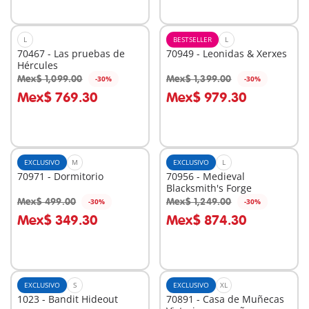
L
BESTSELLER
L
70467 - Las pruebas de
70949 - Leonidas & Xerxes
Hércules
Mex$ 1,099.00
Mex$ 1,399.00
-30%
-30%
A la cesta
A la cesta
Mex$ 769.30
Mex$ 979.30
EXCLUSIVO
M
EXCLUSIVO
L
70971 - Dormitorio
70956 - Medieval
Blacksmith's Forge
Mex$ 499.00
Mex$ 1,249.00
-30%
-30%
A la cesta
A la cesta
Mex$ 349.30
Mex$ 874.30
EXCLUSIVO
S
EXCLUSIVO
XL
1023 - Bandit Hideout
70891 - Casa de Muñecas