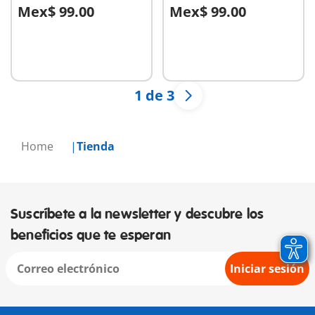
Mex$ 99.00
Mex$ 99.00
A la cesta
A la cesta
1 de 3
Home
Tienda
Suscríbete a la newsletter y descubre los
beneficios que te esperan
Iniciar sesión