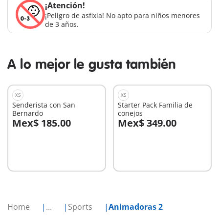
¡Atención!
¡Peligro de asfixia! No apto para niños menores
de 3 años.
A lo mejor le gusta también
XS
XS
Senderista con San
Starter Pack Familia de
Bernardo
conejos
Mex$ 185.00
Mex$ 349.00
A la cesta
A la cesta
Home
...
Sports
Animadoras 2