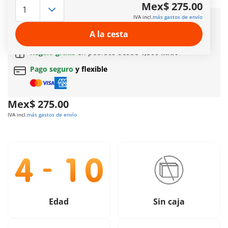
Más información
Mex$ 275.00
IVA incl.
más gastos de envío
Entrega rápida:
3 a 5 días hábiles!
A la cesta
Envío gratuito
en pedidos a partir de
$399 MXN
Regalo gratis
en pedidos desde
1,500 MXN
Pago seguro
y flexible
Mex$ 275.00
IVA incl.
más gastos de envío
Edad
Sin caja