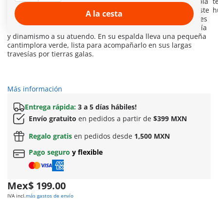
de su agilidad e ingenio, acompañado de una cabellera rubia
t
y un bigote amarillo que resaltan su expresión decidida. Viste
h
A la cesta
un chaleco negro sin mangas, un cinturón verde con detalles
dorados y pantalones rojos que aportan un toque de energía
y dinamismo a su atuendo. En su espalda lleva una pequeña
cantimplora verde, lista para acompañarlo en sus largas
travesías por tierras galas.
Más información
Entrega rápida:
3 a 5 días hábiles!
Envío gratuito
en pedidos a partir de
$399 MXN
Regalo gratis
en pedidos desde
1,500 MXN
Pago seguro
y flexible
Mex$ 199.00
IVA incl.
más gastos de envío