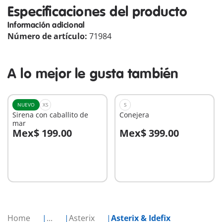
Especificaciones del producto
Información adicional
Número de artículo:
71984
A lo mejor le gusta también
NUEVO
XS
S
Sirena con caballito de
Conejera
mar
Mex$ 199.00
Mex$ 399.00
A la cesta
A la cesta
Home
...
Asterix
Asterix & Idefix