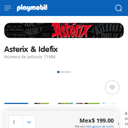
Asterix & Idefix
Número de artículo: 71984
Encantadora figura de Playmobil inspirada en un valiente
A
guerrero galo y su inseparable compañero canino. El
n
Mex$ 199.00
personaje luce un casco plateado con alas blancas, símbolo
c
IVA incl.
más gastos de envío