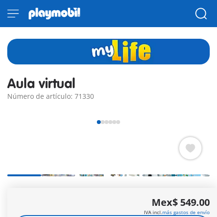
Aula virtual
Número de artículo: 71330
Esta aula no es aburrida, ¡sino realmente genial! En esta aula
Mex$ 549.00
virtual todo son mundos digitales, gracias a sus numerosos y
modernos accesorios. Además, el proyector en
IVA incl.
más gastos de envío