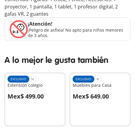
proyector, 1 pantalla, 1 tablet, 1 profesor digital, 2
gafas VR, 2 guantes
¡Atención!
¡Peligro de asfixia! No apto para niños menores
de 3 años.
A lo mejor le gusta también
EXCLUSIVO
M
EXCLUSIVO
M
Extensión colegio
Muebles para Casa
Mex$ 499.00
Mex$ 649.00
A la cesta
A la cesta